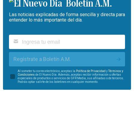
Boletín A.M.
Las noticias explicadas de forma sencilla y directa para
entender lo más importante del día.
Regístrate a Boletín A.M.
Al someter tu correo electrónico, aceptas la
Política de Privacidad
y
Términos y
Condiciones
de El Nuevo Día. Además, aceptas recibir información u ofertas
especiales de productos o servicios de GFR Media, sus afiliadas o de terceros.
Podrás optar salirte de los boletines en cualquier momento.