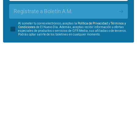
Regístrate a Boletín A.M.
Al someter tu correo electrónico, aceptas la
Política de Privacidad
y
Términos y
Condiciones
de El Nuevo Día. Además, aceptas recibir información u ofertas
especiales de productos o servicios de GFR Media, sus afiliadas o de terceros.
Podrás optar salirte de los boletines en cualquier momento.