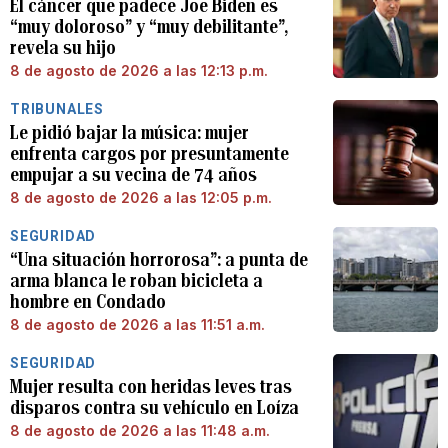
El cáncer que padece Joe Biden es
“muy doloroso” y “muy debilitante”,
revela su hijo
8 de agosto de 2026 a las 12:13 p.m.
TRIBUNALES
Le pidió bajar la música: mujer
enfrenta cargos por presuntamente
empujar a su vecina de 74 años
8 de agosto de 2026 a las 12:05 p.m.
SEGURIDAD
“Una situación horrorosa”: a punta de
arma blanca le roban bicicleta a
hombre en Condado
8 de agosto de 2026 a las 11:51 a.m.
SEGURIDAD
Mujer resulta con heridas leves tras
disparos contra su vehículo en Loíza
8 de agosto de 2026 a las 11:48 a.m.