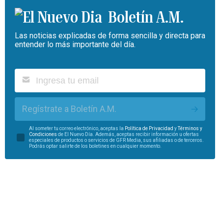
Boletín A.M.
Las noticias explicadas de forma sencilla y directa para
entender lo más importante del día.
Regístrate a Boletín A.M.
Al someter tu correo electrónico, aceptas la
Política de Privacidad
y
Términos y
Condiciones
de El Nuevo Día. Además, aceptas recibir información u ofertas
especiales de productos o servicios de GFR Media, sus afiliadas o de terceros.
Podrás optar salirte de los boletines en cualquier momento.