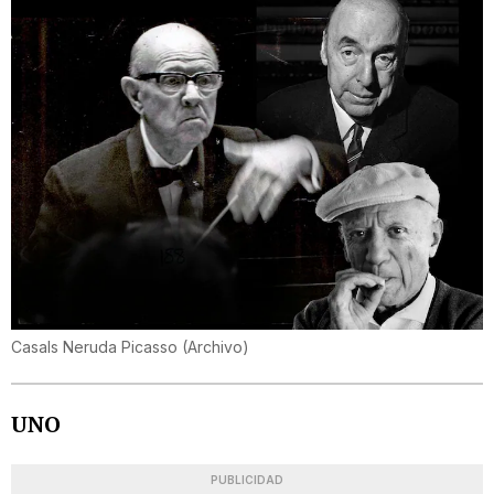
Casals Neruda Picasso
(
Archivo
)
UNO
PUBLICIDAD