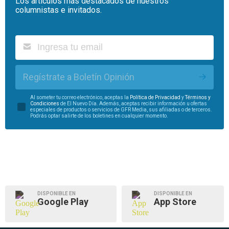
Los artículos más destacados de nuestros
columnistas e invitados.
Regístrate a Boletín Opinión
Al someter tu correo electrónico, aceptas la
Política de Privacidad
y
Términos y
Condiciones
de El Nuevo Día. Además, aceptas recibir información u ofertas
especiales de productos o servicios de GFR Media, sus afiliadas o de terceros.
Podrás optar salirte de los boletines en cualquier momento.
DISPONIBLE EN
DISPONIBLE EN
Google Play
App Store