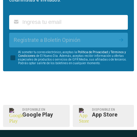
Regístrate a Boletín Opinión
Al someter tu correo electrónico, aceptas la
Política de Privacidad
y
Términos y
Condiciones
de El Nuevo Día. Además, aceptas recibir información u ofertas
especiales de productos o servicios de GFR Media, sus afiliadas o de terceros.
Podrás optar salirte de los boletines en cualquier momento.
DISPONIBLE EN
DISPONIBLE EN
Google Play
App Store