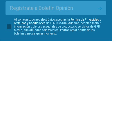
Regístrate a Boletín Opinión
Al someter tu correo electrónico, aceptas la
Política de Privacidad
y
Términos y Condiciones
de El Nuevo Día. Además, aceptas recibir
información u ofertas especiales de productos o servicios de GFR
Media, sus afiliadas o de terceros. Podrás optar salirte de los
boletines en cualquier momento.