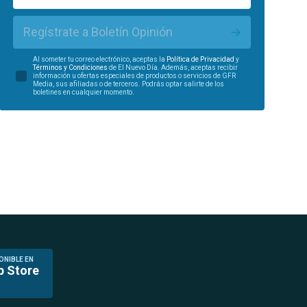
Regístrate a Boletín Opinión
Al someter tu correo electrónico, aceptas la
Política de Privacidad
y
Términos y Condiciones
de El Nuevo Día. Además, aceptas recibir
información u ofertas especiales de productos o servicios de GFR
Media, sus afiliadas o de terceros. Podrás optar salirte de los
boletines en cualquier momento.
ONIBLE EN
p Store