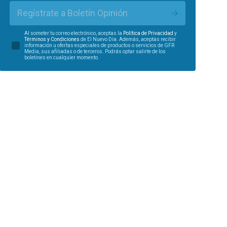
Regístrate a Boletín Opinión
Al someter tu correo electrónico, aceptas la
Política de Privacidad
y
Términos y Condiciones
de El Nuevo Día. Además, aceptas recibir
información u ofertas especiales de productos o servicios de GFR
Media, sus afiliadas o de terceros. Podrás optar salirte de los
boletines en cualquier momento.