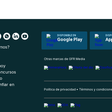
DISPONIBLE EN
DISP
Google Play
Ap
omos?
s
Otras marcas de GFR Media
 hoy
oncursos
io
nfiar en
Política de privacidad
Términos y condicion