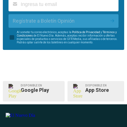
Regístrate a Boletín Opinión
Al someter tu correo electrónico, aceptas la
Política de Privacidad
y
Términos y
Condiciones
de El Nuevo Día. Además, aceptas recibir información u ofertas
especiales de productos o servicios de GFR Media, sus afiliadas o de terceros.
Podrás optar salirte de los boletines en cualquier momento.
DISPONIBLE EN
DISPONIBLE EN
Google Play
App Store