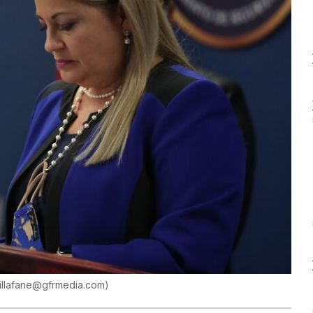
villafane@gfrmedia.com
)