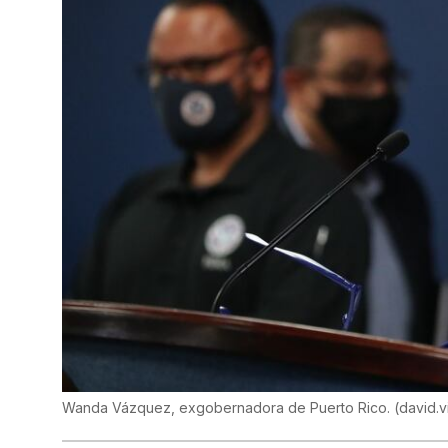
Wanda Vázquez, exgobernadora de Puerto Rico.
(
david.