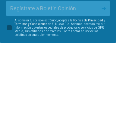
Regístrate a Boletín Opinión
Al someter tu correo electrónico, aceptas la
Política de Privacidad
y
Términos y Condiciones
de El Nuevo Día. Además, aceptas recibir
información u ofertas especiales de productos o servicios de GFR
Media, sus afiliadas o de terceros. Podrás optar salirte de los
boletines en cualquier momento.