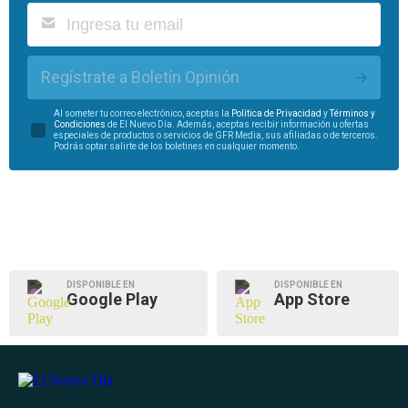
Regístrate a Boletín Opinión
Al someter tu correo electrónico, aceptas la
Política de Privacidad
y
Términos y
Condiciones
de El Nuevo Día. Además, aceptas recibir información u ofertas
especiales de productos o servicios de GFR Media, sus afiliadas o de terceros.
Podrás optar salirte de los boletines en cualquier momento.
DISPONIBLE EN
DISPONIBLE EN
Google Play
App Store