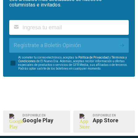
columnistas e invitados.
Regístrate a Boletín Opinión
Al someter tu correo electrónico, aceptas la
Política de Privacidad
y
Términos y
Condiciones
de El Nuevo Día. Además, aceptas recibir información u ofertas
especiales de productos o servicios de GFR Media, sus afiliadas o de terceros.
Podrás optar salirte de los boletines en cualquier momento.
DISPONIBLE EN
DISPONIBLE EN
Google Play
App Store