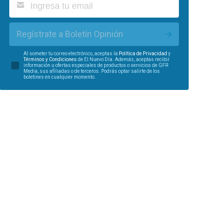
Regístrate a Boletín Opinión
Al someter tu correo electrónico, aceptas la
Política de Privacidad
y
Términos y Condiciones
de El Nuevo Día. Además, aceptas recibir
información u ofertas especiales de productos o servicios de GFR
Media, sus afiliadas o de terceros. Podrás optar salirte de los
boletines en cualquier momento.