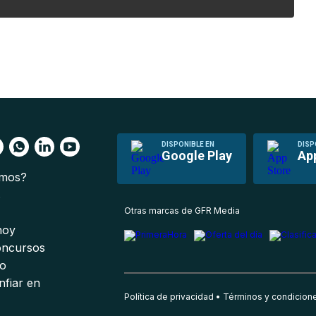
DISPONIBLE EN
DISP
Google Play
Ap
omos?
s
Otras marcas de GFR Media
 hoy
oncursos
io
nfiar en
Política de privacidad
Términos y condicion