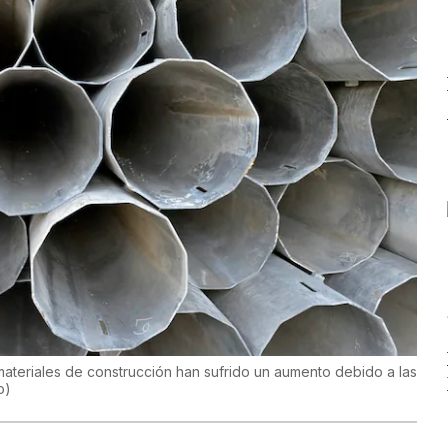
 materiales de construcción han sufrido un aumento debido a las
o
)