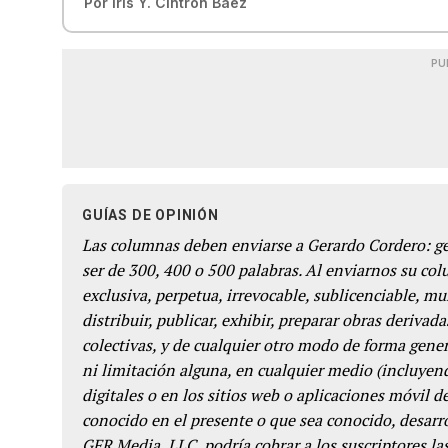
Por
Iris Y. Cintrón Báez
PU
GUÍAS DE OPINIÓN
Las columnas deben enviarse a Gerardo Cordero: 
ser de 300, 400 o 500 palabras. Al enviarnos su co
exclusiva, perpetua, irrevocable, sublicenciable, mun
distribuir, publicar, exhibir, preparar obras derivada
colectivas, y de cualquier otro modo de forma genera
ni limitación alguna, en cualquier medio (incluyend
digitales o en los sitios web o aplicaciones móvil 
conocido en el presente o que sea conocido, desarro
GFR Media, LLC, podría cobrar a los suscriptores las