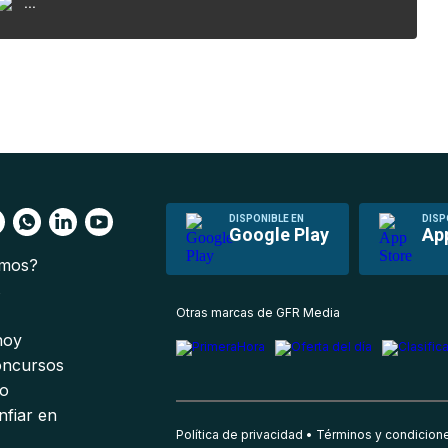
...
DISPONIBLE EN
DISP
Google Play
Ap
omos?
s
Otras marcas de GFR Media
 hoy
oncursos
io
nfiar en
Política de privacidad
Términos y condicion