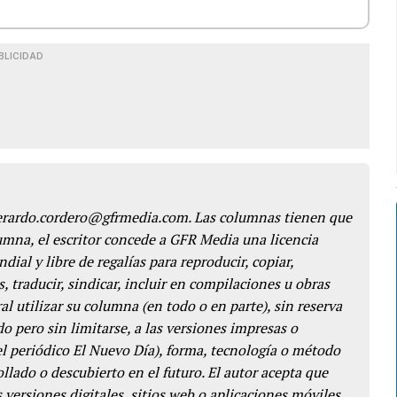
BLICIDAD
gerardo.cordero@gfrmedia.com. Las columnas tienen que
lumna, el escritor concede a GFR Media una licencia
dial y libre de regalías para reproducir, copiar,
s, traducir, sindicar, incluir en compilaciones u obras
l utilizar su columna (en todo o en parte), sin reserva
o pero sin limitarse, a las versiones impresas o
del periódico El Nuevo Día), forma, tecnología o método
llado o descubierto en el futuro. El autor acepta que
 versiones digitales, sitios web o aplicaciones móviles