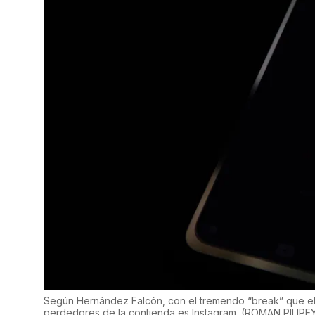
Según Hernández Falcón, con el tremendo “break” que el
perdedores de la contienda es Instagram.
(
ROMAN PILIPE