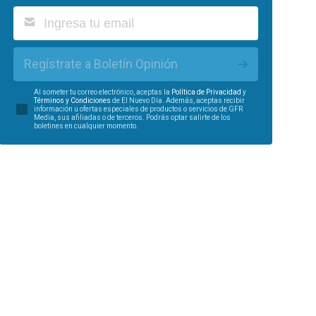
Regístrate a Boletín Opinión
Al someter tu correo electrónico, aceptas la
Política de Privacidad
y
Términos y Condiciones
de El Nuevo Día. Además, aceptas recibir
información u ofertas especiales de productos o servicios de GFR
Media, sus afiliadas o de terceros. Podrás optar salirte de los
boletines en cualquier momento.