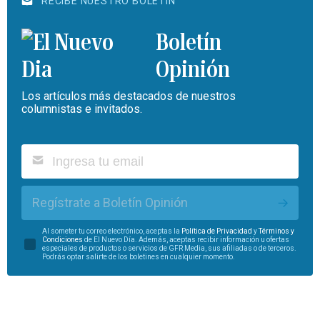
RECIBE NUESTRO BOLETÍN
Boletín
Opinión
Los artículos más destacados de nuestros
columnistas e invitados.
Regístrate a Boletín Opinión
Al someter tu correo electrónico, aceptas la
Política de Privacidad
y
Términos y
Condiciones
de El Nuevo Día. Además, aceptas recibir información u ofertas
especiales de productos o servicios de GFR Media, sus afiliadas o de terceros.
Podrás optar salirte de los boletines en cualquier momento.