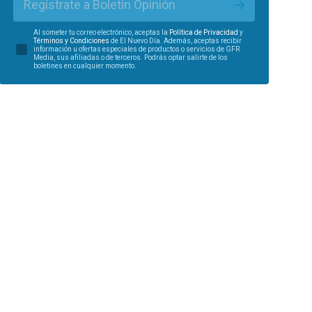
Regístrate a Boletín Opinión
Al someter tu correo electrónico, aceptas la
Política de Privacidad
y
Términos y Condiciones
de El Nuevo Día. Además, aceptas recibir
información u ofertas especiales de productos o servicios de GFR
Media, sus afiliadas o de terceros. Podrás optar salirte de los
boletines en cualquier momento.