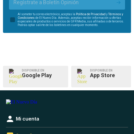
Regístrate a Boletín Opinión
Al someter tu correo electrónico, aceptas la
Política de Privacidad
y
Términos y
Condiciones
de El Nuevo Día. Además, aceptas recibir información u ofertas
especiales de productos o servicios de GFR Media, sus afiliadas o de terceros.
Podrás optar salirte de los boletines en cualquier momento.
DISPONIBLE EN
DISPONIBLE EN
Google Play
App Store
Mi cuenta