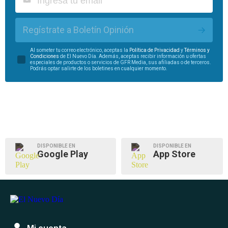
Regístrate a Boletín Opinión
Al someter tu correo electrónico, aceptas la
Política de Privacidad
y
Términos y
Condiciones
de El Nuevo Día. Además, aceptas recibir información u ofertas
especiales de productos o servicios de GFR Media, sus afiliadas o de terceros.
Podrás optar salirte de los boletines en cualquier momento.
DISPONIBLE EN
DISPONIBLE EN
Google Play
App Store