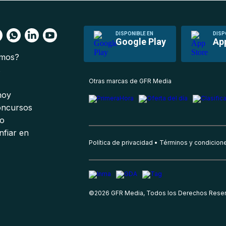
DISPONIBLE EN
DISP
Google Play
Ap
omos?
s
Otras marcas de GFR Media
 hoy
oncursos
io
nfiar en
Política de privacidad
Términos y condicion
©
2026
GFR Media, Todos los Derechos Rese