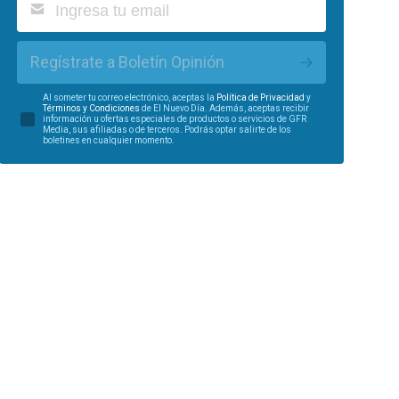
Regístrate a Boletín Opinión
Al someter tu correo electrónico, aceptas la
Política de Privacidad
y
Términos y Condiciones
de El Nuevo Día. Además, aceptas recibir
información u ofertas especiales de productos o servicios de GFR
Media, sus afiliadas o de terceros. Podrás optar salirte de los
boletines en cualquier momento.