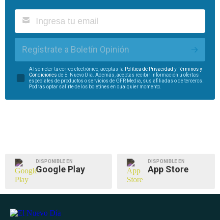
Regístrate a Boletín Opinión
Al someter tu correo electrónico, aceptas la
Política de Privacidad
y
Términos y
Condiciones
de El Nuevo Día. Además, aceptas recibir información u ofertas
especiales de productos o servicios de GFR Media, sus afiliadas o de terceros.
Podrás optar salirte de los boletines en cualquier momento.
DISPONIBLE EN
DISPONIBLE EN
Google Play
App Store