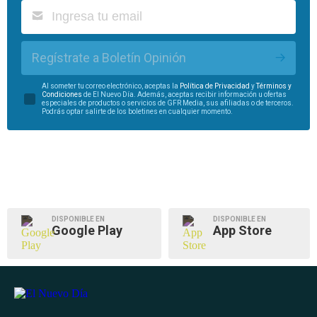
Regístrate a Boletín Opinión
Al someter tu correo electrónico, aceptas la
Política de Privacidad
y
Términos y
Condiciones
de El Nuevo Día. Además, aceptas recibir información u ofertas
especiales de productos o servicios de GFR Media, sus afiliadas o de terceros.
Podrás optar salirte de los boletines en cualquier momento.
DISPONIBLE EN
DISPONIBLE EN
Google Play
App Store