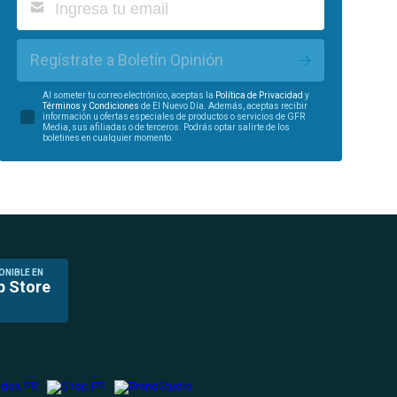
Regístrate a Boletín Opinión
Al someter tu correo electrónico, aceptas la
Política de Privacidad
y
Términos y Condiciones
de El Nuevo Día. Además, aceptas recibir
información u ofertas especiales de productos o servicios de GFR
Media, sus afiliadas o de terceros. Podrás optar salirte de los
boletines en cualquier momento.
ONIBLE EN
p Store