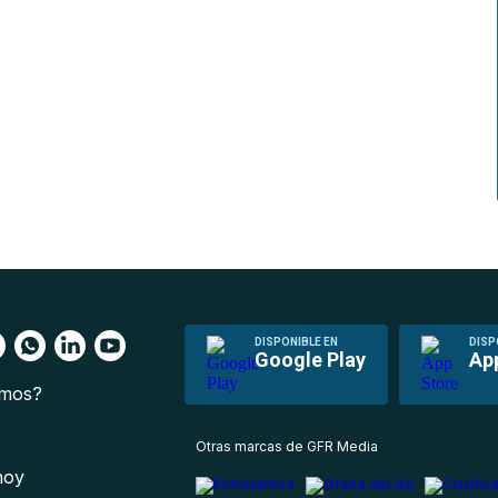
DISPONIBLE EN
DISP
Google Play
Ap
omos?
s
Otras marcas de GFR Media
 hoy