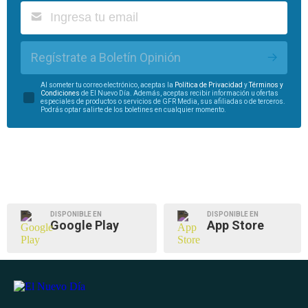
Regístrate a Boletín Opinión
Al someter tu correo electrónico, aceptas la
Política de Privacidad
y
Términos y
Condiciones
de El Nuevo Día. Además, aceptas recibir información u ofertas
especiales de productos o servicios de GFR Media, sus afiliadas o de terceros.
Podrás optar salirte de los boletines en cualquier momento.
DISPONIBLE EN
DISPONIBLE EN
Google Play
App Store