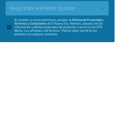
Regístrate a Boletín Opinión
Al someter tu correo electrónico, aceptas la
Política de Privacidad
y
Términos y Condiciones
de El Nuevo Día. Además, aceptas recibir
información u ofertas especiales de productos o servicios de GFR
Media, sus afiliadas o de terceros. Podrás optar salirte de los
boletines en cualquier momento.