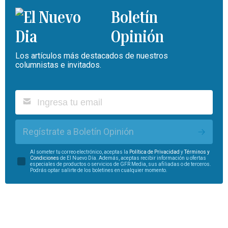
Boletín
Opinión
Los artículos más destacados de nuestros
columnistas e invitados.
Regístrate a Boletín Opinión
Al someter tu correo electrónico, aceptas la
Política de Privacidad
y
Términos y
Condiciones
de El Nuevo Día. Además, aceptas recibir información u ofertas
especiales de productos o servicios de GFR Media, sus afiliadas o de terceros.
Podrás optar salirte de los boletines en cualquier momento.