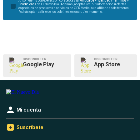
Al someter tu correo electrónico, aceptas la
Política de Privacidad
y
Términos y
Condiciones
de El Nuevo Día. Además, aceptas recibir información u ofertas
especiales de productos o servicios de GFR Media, sus afiliadas o de terceros.
Podrás optar salirte de los boletines en cualquier momento.
DISPONIBLE EN
DISPONIBLE EN
Google Play
App Store
Mi cuenta
Suscríbete