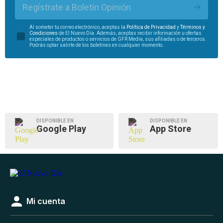
Regístrate a Boletín Opinión
Al someter tu correo electrónico, aceptas la
Política de Privacidad
y
Términos y
Condiciones
de El Nuevo Día. Además, aceptas recibir información u ofertas
especiales de productos o servicios de GFR Media, sus afiliadas o de terceros.
Podrás optar salirte de los boletines en cualquier momento.
DISPONIBLE EN
DISPONIBLE EN
Google Play
App Store
Mi cuenta