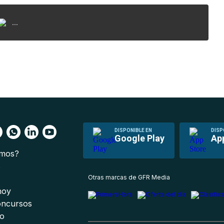
...
DISPONIBLE EN
DISP
Google Play
Ap
omos?
s
Otras marcas de GFR Media
 hoy
oncursos
io