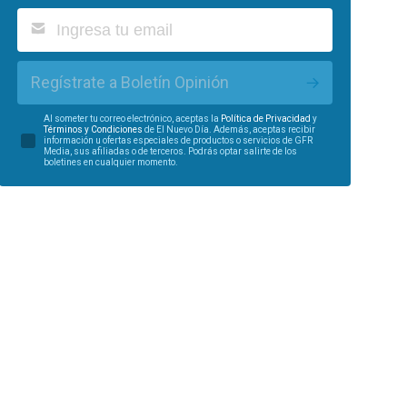
Regístrate a Boletín Opinión
Al someter tu correo electrónico, aceptas la
Política de Privacidad
y
Términos y Condiciones
de El Nuevo Día. Además, aceptas recibir
información u ofertas especiales de productos o servicios de GFR
Media, sus afiliadas o de terceros. Podrás optar salirte de los
boletines en cualquier momento.