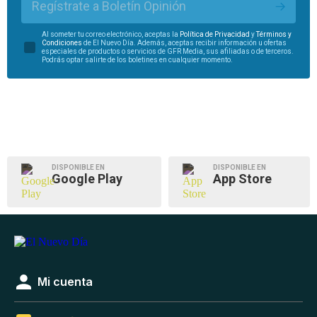
Regístrate a Boletín Opinión
Al someter tu correo electrónico, aceptas la
Política de Privacidad
y
Términos y
Condiciones
de El Nuevo Día. Además, aceptas recibir información u ofertas
especiales de productos o servicios de GFR Media, sus afiliadas o de terceros.
Podrás optar salirte de los boletines en cualquier momento.
DISPONIBLE EN
DISPONIBLE EN
Google Play
App Store
Mi cuenta