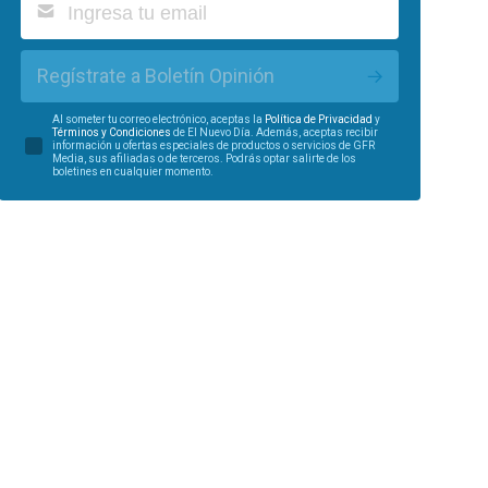
Regístrate a Boletín Opinión
Al someter tu correo electrónico, aceptas la
Política de Privacidad
y
Términos y Condiciones
de El Nuevo Día. Además, aceptas recibir
información u ofertas especiales de productos o servicios de GFR
Media, sus afiliadas o de terceros. Podrás optar salirte de los
boletines en cualquier momento.