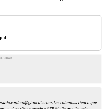
opal
BLICIDAD
gerardo.cordero@gfrmedia.com. Las columnas tienen que
lumna, el escritor concede a GFR Media una licencia