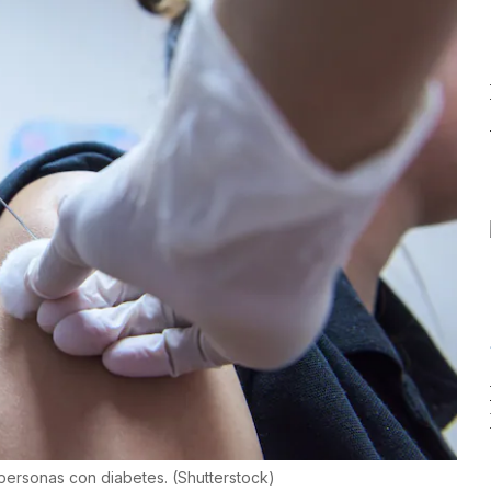
e personas con diabetes.
(
Shutterstock
)