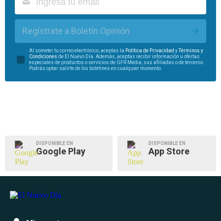
Regístrate a Boletín Opinión
Al someter tu correo electrónico, aceptas la
Política de Privacidad
y
Términos y
Condiciones
de El Nuevo Día. Además, aceptas recibir información u ofertas
especiales de productos o servicios de GFR Media, sus afiliadas o de terceros.
Podrás optar salirte de los boletines en cualquier momento.
DISPONIBLE EN
DISPONIBLE EN
Google Play
App Store