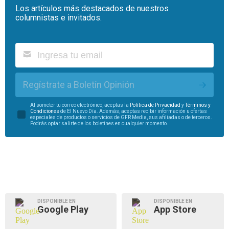
Los artículos más destacados de nuestros
columnistas e invitados.
Regístrate a Boletín Opinión
Al someter tu correo electrónico, aceptas la
Política de Privacidad
y
Términos y
Condiciones
de El Nuevo Día. Además, aceptas recibir información u ofertas
especiales de productos o servicios de GFR Media, sus afiliadas o de terceros.
Podrás optar salirte de los boletines en cualquier momento.
DISPONIBLE EN
DISPONIBLE EN
Google Play
App Store