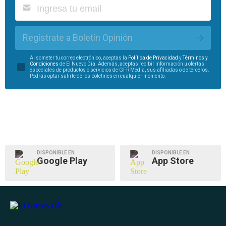
Regístrate a Boletín Opinión
Al someter tu correo electrónico, aceptas la
Política de Privacidad
y
Términos y
Condiciones
de El Nuevo Día. Además, aceptas recibir información u ofertas
especiales de productos o servicios de GFR Media, sus afiliadas o de terceros.
Podrás optar salirte de los boletines en cualquier momento.
DISPONIBLE EN
DISPONIBLE EN
Google Play
App Store