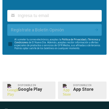
Regístrate a Boletín Opinión
Al someter tu correo electrónico, aceptas la
Política de Privacidad
y
Términos y
Condiciones
de El Nuevo Día. Además, aceptas recibir información u ofertas
especiales de productos o servicios de GFR Media, sus afiliadas o de terceros.
Podrás optar salirte de los boletines en cualquier momento.
DISPONIBLE EN
DISPONIBLE EN
Google Play
App Store