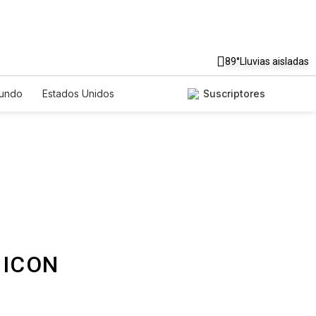
89°
Lluvias aisladas
undo
Estados Unidos
Suscriptores
nglish
Podcasts
Horóscopos