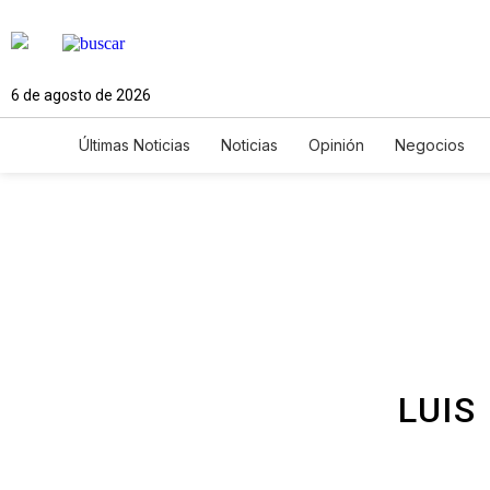
6 de agosto de 2026
Últimas Noticias
Noticias
Opinión
Negocios
Ciencia y Ambiente
Gastronomía
De Viaje
Newsletters
Feriados
Edictos
Especiales
LUIS