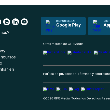
DISPONIBLE EN
DISP
Google Play
Ap
omos?
s
Otras marcas de GFR Media
 hoy
oncursos
io
nfiar en
Política de privacidad
Términos y condicion
©
2026
GFR Media, Todos los Derechos Rese