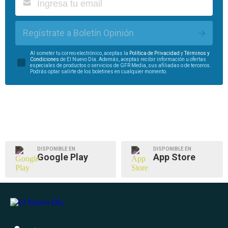
Regístrate a Boletín Opinión
Al someter tu correo electrónico, aceptas la
Política de Privacidad
y
Términos y
Condiciones
de El Nuevo Día. Además, aceptas recibir información u ofertas
especiales de productos o servicios de GFR Media, sus afiliadas o de terceros.
Podrás optar salirte de los boletines en cualquier momento.
DISPONIBLE EN
DISPONIBLE EN
Google Play
App Store