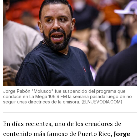
Jorge Pabón "Molusco" fue suspendido del programa que
conduce en La Mega 106.9 FM la semana pasada luego de no
seguir unas directrices de la emisora.
(
ELNUEVODIA.COM
)
En días recientes, uno de los creadores de
contenido más famoso de Puerto Rico,
Jorge