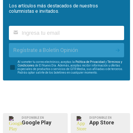
Los artículos más destacados de nuestros
columnistas e invitados.
Regístrate a Boletín Opinión
Al someter tu correo electrónico, aceptas la
Política de Privacidad
y
Términos y
Condiciones
de El Nuevo Día. Además, aceptas recibir información u ofertas
especiales de productos o servicios de GFR Media, sus afiliadas o de terceros.
Podrás optar salirte de los boletines en cualquier momento.
DISPONIBLE EN
DISPONIBLE EN
Google Play
App Store