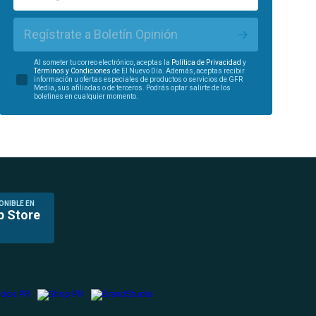
Regístrate a Boletín Opinión
Al someter tu correo electrónico, aceptas la
Política de Privacidad
y
Términos y Condiciones
de El Nuevo Día. Además, aceptas recibir
información u ofertas especiales de productos o servicios de GFR
Media, sus afiliadas o de terceros. Podrás optar salirte de los
boletines en cualquier momento.
ONIBLE EN
p Store