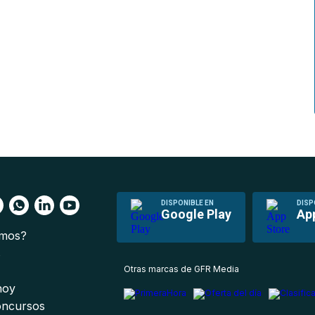
DISPONIBLE EN
DISP
Google Play
Ap
omos?
s
Otras marcas de GFR Media
 hoy
oncursos