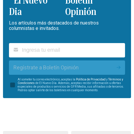
Boletín
Opinión
Los artículos más destacados de nuestros
columnistas e invitados.
Regístrate a Boletín Opinión
Al someter tu correo electrónico, aceptas la
Política de Privacidad
y
Términos y
Condiciones
de El Nuevo Día. Además, aceptas recibir información u ofertas
especiales de productos o servicios de GFR Media, sus afiliadas o de terceros.
Podrás optar salirte de los boletines en cualquier momento.