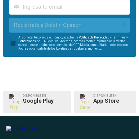
Regístrate a Boletín Opinión
Al someter tu correo electrónico, aceptas la
Política de Privacidad
y
Términos y
Condiciones
de El Nuevo Día. Además, aceptas recibir información u ofertas
especiales de productos o servicios de GFR Media, sus afiliadas o de terceros.
Podrás optar salirte de los boletines en cualquier momento.
DISPONIBLE EN
DISPONIBLE EN
Google Play
App Store