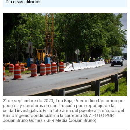
Día o sus afiliados.
21 de septiembre de 2023, Toa Baja, Puerto Rico Recorrido por
puentes y carreteras en construcción para reportaje de la
unidad investigativa. En la foto área del puente a la entrada del
Barrio Ingenio donde culmina la carretera 867. FOTO POR:
Josian Bruno Gómez / GFR Media
(
Josian Bruno
)