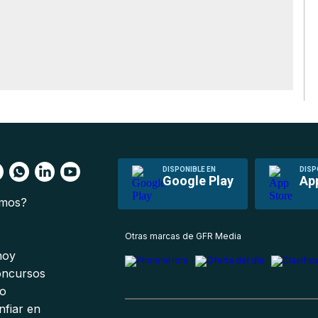
DISPONIBLE EN
DISP
Google Play
Ap
omos?
s
Otras marcas de GFR Media
 hoy
oncursos
io
nfiar en