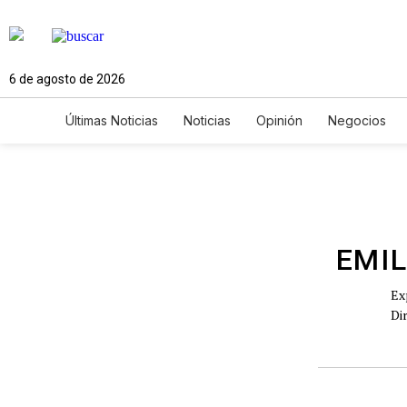
6 de agosto de 2026
Últimas Noticias
Noticias
Opinión
Negocios
Ciencia y Ambiente
Gastronomía
De Viaje
Newsletters
Feriados
Edictos
Especiales
EMIL
Ex
Di