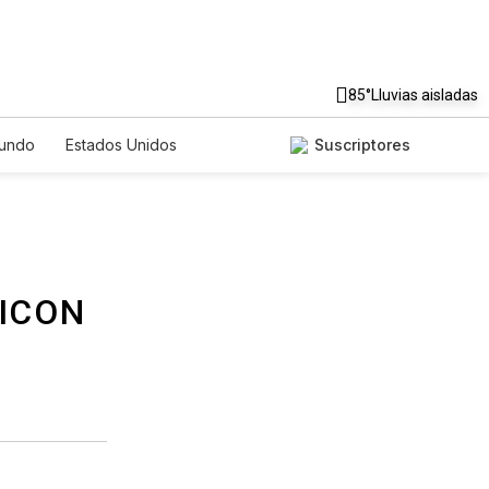
85°
Lluvias aisladas
undo
Estados Unidos
Suscriptores
nglish
Podcasts
Horóscopos