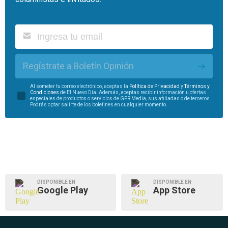
Regístrate a Boletín Opinión
Al someter tu correo electrónico, aceptas la
Política de Privacidad
y
Términos y
Condiciones
de El Nuevo Día. Además, aceptas recibir información u ofertas
especiales de productos o servicios de GFR Media, sus afiliadas o de terceros.
Podrás optar salirte de los boletines en cualquier momento.
DISPONIBLE EN
DISPONIBLE EN
Google Play
App Store