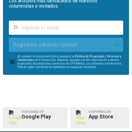
Los artículos más destacados de nuestros
columnistas e invitados.
Regístrate a Boletín Opinión
Al someter tu correo electrónico, aceptas la
Política de Privacidad
y
Términos y
Condiciones
de El Nuevo Día. Además, aceptas recibir información u ofertas
especiales de productos o servicios de GFR Media, sus afiliadas o de terceros.
Podrás optar salirte de los boletines en cualquier momento.
DISPONIBLE EN
DISPONIBLE EN
Google Play
App Store