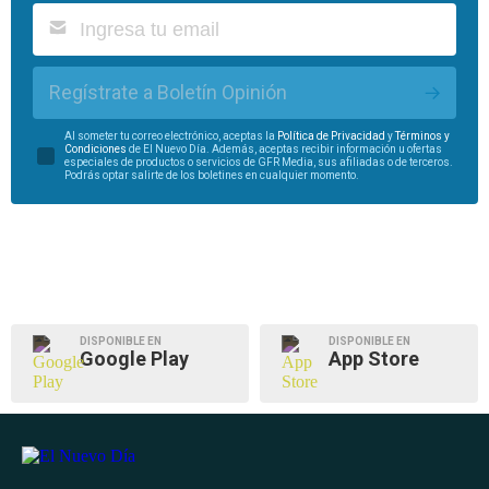
Regístrate a Boletín Opinión
Al someter tu correo electrónico, aceptas la
Política de Privacidad
y
Términos y
Condiciones
de El Nuevo Día. Además, aceptas recibir información u ofertas
especiales de productos o servicios de GFR Media, sus afiliadas o de terceros.
Podrás optar salirte de los boletines en cualquier momento.
DISPONIBLE EN
DISPONIBLE EN
Google Play
App Store