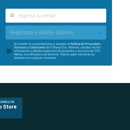
Regístrate a Boletín Opinión
Al someter tu correo electrónico, aceptas la
Política de Privacidad
y
Términos y Condiciones
de El Nuevo Día. Además, aceptas recibir
información u ofertas especiales de productos o servicios de GFR
Media, sus afiliadas o de terceros. Podrás optar salirte de los
boletines en cualquier momento.
ONIBLE EN
p Store