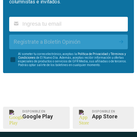
columnistas e invitados.
Regístrate a Boletín Opinión
Al someter tu correo electrónico, aceptas la
Política de Privacidad
y
Términos y
Condiciones
de El Nuevo Día. Además, aceptas recibir información u ofertas
especiales de productos o servicios de GFR Media, sus afiliadas o de terceros.
Podrás optar salirte de los boletines en cualquier momento.
DISPONIBLE EN
DISPONIBLE EN
Google Play
App Store