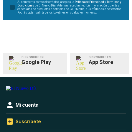
Al someter tu correo electrónico, aceptas la
Política de Privacidad
y
Términos y
Condiciones
de El Nuevo Día. Además, aceptas recibir información u ofertas
especiales de productos o servicios de GFR Media, sus afiliadas o de terceros.
Podrás optar salirte de los boletines en cualquier momento.
DISPONIBLE EN
DISPONIBLE EN
Google Play
App Store
Mi cuenta
Suscríbete