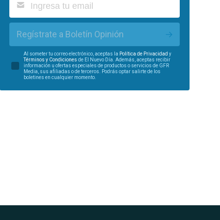
Regístrate a Boletín Opinión
Al someter tu correo electrónico, aceptas la
Política de Privacidad
y
Términos y Condiciones
de El Nuevo Día. Además, aceptas recibir
información u ofertas especiales de productos o servicios de GFR
Media, sus afiliadas o de terceros. Podrás optar salirte de los
boletines en cualquier momento.