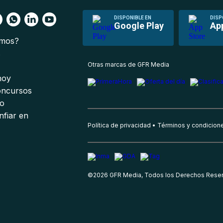
DISPONIBLE EN
DISP
Google Play
Ap
omos?
s
Otras marcas de GFR Media
 hoy
oncursos
io
nfiar en
Política de privacidad
Términos y condicion
©
2026
GFR Media, Todos los Derechos Rese