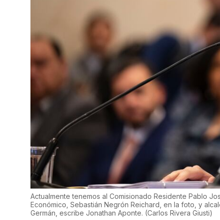
Actualmente tenemos al Comisionado Residente Pablo Jos
Económico, Sebastián Negrón Reichard, en la foto, y alcal
Germán, escribe Jonathan Aponte.
(
Carlos Rivera Giusti
)