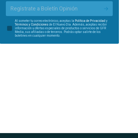
Regístrate a Boletín Opinión
Al someter tu correo electrónico, aceptas la
Política de Privacidad
y
Términos y Condiciones
de El Nuevo Día. Además, aceptas recibir
información u ofertas especiales de productos o servicios de GFR
Media, sus afiliadas o de terceros. Podrás optar salirte de los
boletines en cualquier momento.