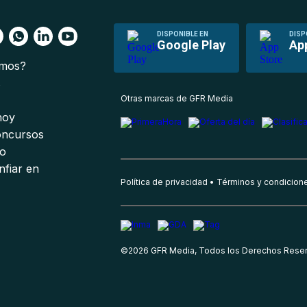
DISPONIBLE EN
DISP
Google Play
Ap
omos?
s
Otras marcas de GFR Media
 hoy
oncursos
io
nfiar en
Política de privacidad
Términos y condicion
©
2026
GFR Media, Todos los Derechos Rese